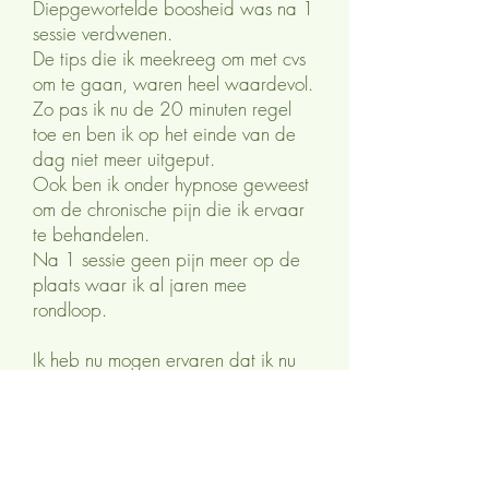
Diepgewortelde boosheid was na 1
sessie verdwenen.
De tips die ik meekreeg om met cvs
om te gaan, waren heel waardevol.
Zo pas ik nu de 20 minuten regel
toe en ben ik op het einde van de
dag niet meer uitgeput.
Ook ben ik onder hypnose geweest
om de chronische pijn die ik ervaar
te behandelen.
Na 1 sessie geen pijn meer op de
plaats waar ik al jaren mee
rondloop.
Ik heb nu mogen ervaren dat ik nu
niet meer zo afgemat moe ben.
Alles is veel dragelijker geworden
en ik voel me rustiger en ontspannen.
Ik ben Monica zeer dankbaar.