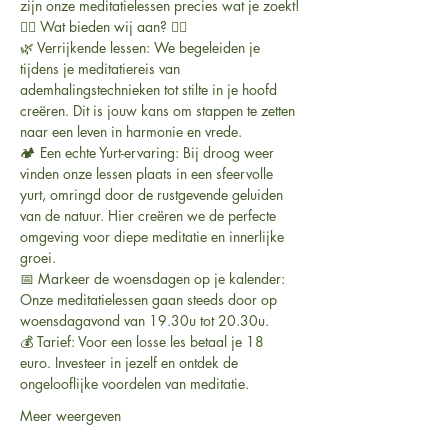
zijn onze meditatielessen precies wat je zoekt!
🧘‍♀️ Wat bieden wij aan? 🧘‍♂️
🌿 Verrijkende lessen: We begeleiden je 
tijdens je meditatiereis van 
ademhalingstechnieken tot stilte in je hoofd 
creëren. Dit is jouw kans om stappen te zetten 
naar een leven in harmonie en vrede.
🏕️ Een echte Yurt-ervaring: Bij droog weer 
vinden onze lessen plaats in een sfeervolle 
yurt, omringd door de rustgevende geluiden 
van de natuur. Hier creëren we de perfecte 
omgeving voor diepe meditatie en innerlijke 
groei.
📅 Markeer de woensdagen op je kalender: 
Onze meditatielessen gaan steeds door op 
woensdagavond van 19.30u tot 20.30u.
💰 Tarief: Voor een losse les betaal je 18 
euro. Investeer in jezelf en ontdek de 
ongelooflijke voordelen van meditatie.
Meer weergeven