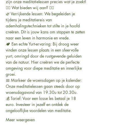
zijn onze meditatielessen precies wat je zoekt!
🧘‍♀️ Wat bieden wij aan? 🧘‍♂️
🌿 Verrijkende lessen: We begeleiden je 
tijdens je meditatiereis van 
ademhalingstechnieken tot stilte in je hoofd 
creëren. Dit is jouw kans om stappen te zetten 
naar een leven in harmonie en vrede.
🏕️ Een echte Yurt-ervaring: Bij droog weer 
vinden onze lessen plaats in een sfeervolle 
yurt, omringd door de rustgevende geluiden 
van de natuur. Hier creëren we de perfecte 
omgeving voor diepe meditatie en innerlijke 
groei.
📅 Markeer de woensdagen op je kalender: 
Onze meditatielessen gaan steeds door op 
woensdagavond van 19.30u tot 20.30u.
💰 Tarief: Voor een losse les betaal je 18 
euro. Investeer in jezelf en ontdek de 
ongelooflijke voordelen van meditatie.
Meer weergeven