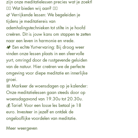
zijn onze meditatielessen precies wat je zoekt!
🧘‍♀️ Wat bieden wij aan? 🧘‍♂️
🌿 Verrijkende lessen: We begeleiden je 
tijdens je meditatiereis van 
ademhalingstechnieken tot stilte in je hoofd 
creëren. Dit is jouw kans om stappen te zetten 
naar een leven in harmonie en vrede.
🏕️ Een echte Yurt-ervaring: Bij droog weer 
vinden onze lessen plaats in een sfeervolle 
yurt, omringd door de rustgevende geluiden 
van de natuur. Hier creëren we de perfecte 
omgeving voor diepe meditatie en innerlijke 
groei.
📅 Markeer de woensdagen op je kalender: 
Onze meditatielessen gaan steeds door op 
woensdagavond van 19.30u tot 20.30u.
💰 Tarief: Voor een losse les betaal je 18 
euro. Investeer in jezelf en ontdek de 
ongelooflijke voordelen van meditatie.
Meer weergeven