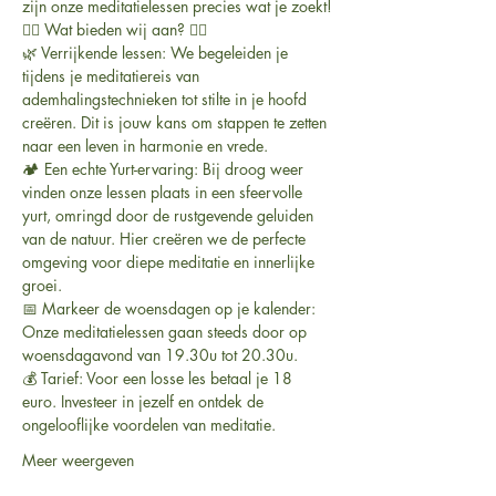
zijn onze meditatielessen precies wat je zoekt!
🧘‍♀️ Wat bieden wij aan? 🧘‍♂️
🌿 Verrijkende lessen: We begeleiden je 
tijdens je meditatiereis van 
ademhalingstechnieken tot stilte in je hoofd 
creëren. Dit is jouw kans om stappen te zetten 
naar een leven in harmonie en vrede.
🏕️ Een echte Yurt-ervaring: Bij droog weer 
vinden onze lessen plaats in een sfeervolle 
yurt, omringd door de rustgevende geluiden 
van de natuur. Hier creëren we de perfecte 
omgeving voor diepe meditatie en innerlijke 
groei.
📅 Markeer de woensdagen op je kalender: 
Onze meditatielessen gaan steeds door op 
woensdagavond van 19.30u tot 20.30u.
💰 Tarief: Voor een losse les betaal je 18 
euro. Investeer in jezelf en ontdek de 
ongelooflijke voordelen van meditatie.
Meer weergeven